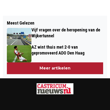
Vorig artikel
Volgend artikel
NATUURLIJKE ZAKEN | AFLEVERING
Meest Gelezen
VEILIG NAAR DE OVERKANT
11: TOVERACHTIGE ZAKEN
Vijf vragen over de heropening van de
Wijkertunnel
AZ wint thuis met 2-0 van
gepromoveerd ADO Den Haag
Meer artikelen