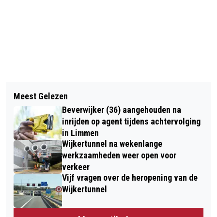
Vorig artikel
Volgend artikel
CASTRICUM - GETUIGEN GEZOCHT
Meest Gelezen
PIETS WEERBERICHT: WEEKEND
VAN STRAATROOF
Beverwijker (36) aangehouden na
ZOMERTEMPERATUREN
inrijden op agent tijdens achtervolging
in Limmen
Wijkertunnel na wekenlange
werkzaamheden weer open voor
verkeer
Vijf vragen over de heropening van de
Wijkertunnel