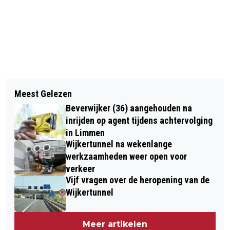
Vorig artikel
Volgend artikel
OPENING TENTOONSTELLING ‘DIE
Meest Gelezen
CASTRICUM - GETUIGEN GEZOCHT
HEERLIJKE NATUUR’ IN KASTEELTUIN
Beverwijker (36) aangehouden na
VAN STRAATROOF
ASSUMBURG
inrijden op agent tijdens achtervolging
in Limmen
Wijkertunnel na wekenlange
werkzaamheden weer open voor
verkeer
Vijf vragen over de heropening van de
Wijkertunnel
Meer artikelen