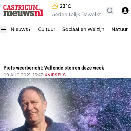
23
°C
Gedeeltelijk Bewolkt
Nieuws
Cultuur
Sociaal en Welzijn
Natuur
▼
Piets weerbericht: Vallende sterren deze week
09 AUG 2021, 13:47
•
KNIPSELS