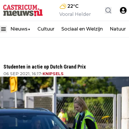
22
°C
Vooral Helder
Nieuws
Cultuur
Sociaal en Welzijn
Natuur
▼
Studenten in actie op Dutch Grand Prix
06 SEP 2021, 16:17
•
KNIPSELS