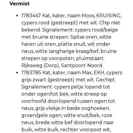
Vermist
1783447 Kat, kater, naam Moos, KRUISING,
cypers rood (gestreept) met wit. Chip niet
bekend. Signalement: cypers rood/beige
met bruine strepen. Spitse oren, witte
haren uit oren, platte snuit, wit onder
neus, witte langharige kraag/bef, bruine
strepen op voorpoten, pluimstaart.
Rijksweg (Dorp), Santpoort-Noord.
1783785 Kat, kater, naam Max, EKH, cypers
grijs-zwart (gestreept) met wit. Gechipt.
Signalement: cypers petje lopend tot
onder ogen/tot bek, witte streep op
voorhoofd doorlopend tussen ogen tot
neus, grijs vlekje in beide ooghoeken,
groen/gele ogen, witte snuit/bek, roze
neus, brede witte bef doorlopend naar
buik, witte buik, rechter voorpoot wit,