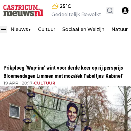
25
°C
Gedeeltelijk Bewolkt
Nieuws
Cultuur
Sociaal en Welzijn
Natuur
▼
Prikploeg ‘Wup-inn’ wint voor derde keer op rij persprijs
Bloemendagen Limmen met mozaïek Fabeltjes-Kabinet’
19 APR , 20:17
•
CULTUUR