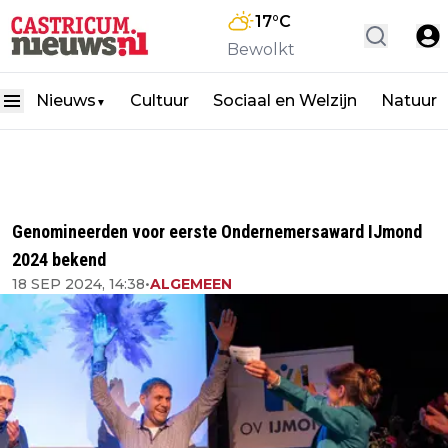
17
°C
Bewolkt
Nieuws
Cultuur
Sociaal en Welzijn
Natuur
▼
Genomineerden voor eerste Ondernemersaward IJmond
2024 bekend
18 SEP 2024, 14:38
•
ALGEMEEN