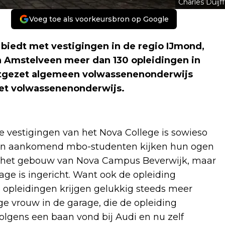
Charles Duijff
Voeg toe als voorkeursbron op Google
 biedt met vestigingen in de regio IJmond,
Amstelveen meer dan 130 opleidingen in
rtgezet algemeen volwassenenonderwijs
het volwassenenonderwijs.
 vestigingen van het Nova College is sowieso
 van aankomend mbo-studenten kijken hun ogen
in het gebouw van Nova Campus Beverwijk, maar
age is ingericht. Want ook de opleiding
 opleidingen krijgen gelukkig steeds meer
nge vrouw in de garage, die de opleiding
olgens een baan vond bij Audi en nu zelf