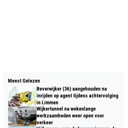
Vorig artikel
Volgend artikel
VANDAAG IN HET DUIN #31: OP ZOEK
Meest Gelezen
LE CHAMPION ZOEKT NOG 200
NAAR STINKZWAMMEN
Beverwijker (36) aangehouden na
VRIJWILLIGERS VOOR DAM-TOT-DAM
inrijden op agent tijdens achtervolging
WEEKEND
in Limmen
Wijkertunnel na wekenlange
werkzaamheden weer open voor
verkeer