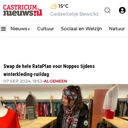
15
°C
Gedeeltelijk Bewolkt
Nieuws
Cultuur
Sociaal en Welzijn
Natuur
▼
Swap de hele RataPlan voor Noppes tijdens
winterkleding-ruildag
07 SEP 2024, 19:53
•
ALGEMEEN