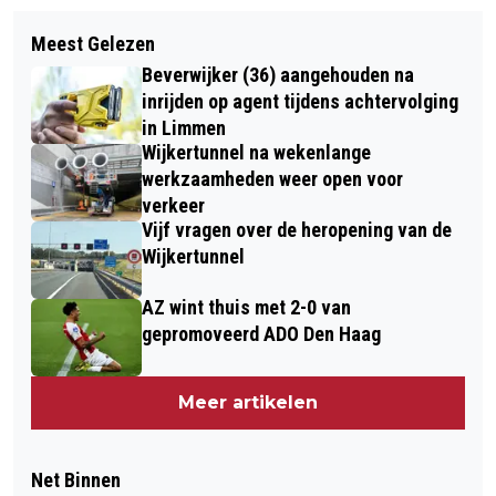
Meest Gelezen
Beverwijker (36) aangehouden na
inrijden op agent tijdens achtervolging
in Limmen
Wijkertunnel na wekenlange
werkzaamheden weer open voor
verkeer
Vijf vragen over de heropening van de
Wijkertunnel
AZ wint thuis met 2-0 van
gepromoveerd ADO Den Haag
Meer artikelen
Net Binnen