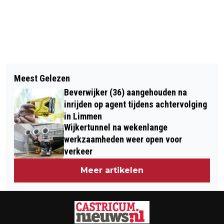
Vorig artikel
Volgend artikel
ROB DE NIJS OP 82-JARIGE LEEFTIJD
Meest Gelezen
HOE DE VOEDINGSINDUSTRIE
OVERLEDEN
Beverwijker (36) aangehouden na
KINDEREN VERSLAAFD MAAKT EN
inrijden op agent tijdens achtervolging
BURN-OUTS VEROORZAAKT
in Limmen
Wijkertunnel na wekenlange
werkzaamheden weer open voor
verkeer
Meer artikelen