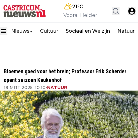
21
°C
Vooral Helder
Nieuws
Cultuur
Sociaal en Welzijn
Natuur
▼
Bloemen goed voor het brein; Professor Erik Scherder
opent seizoen Keukenhof
19 MRT 2025, 10:10
•
NATUUR