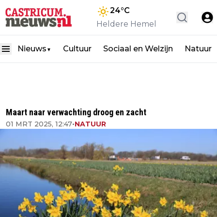
24
°C
Heldere Hemel
Nieuws
Cultuur
Sociaal en Welzijn
Natuur
▼
Maart naar verwachting droog en zacht
01 MRT 2025, 12:47
•
NATUUR