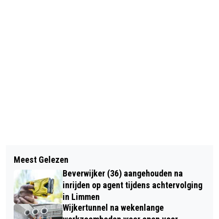
Vorig artikel
Volgend artikel
AZ VERSLAAT HERACLES NA
Meest Gelezen
BROEDSEIZOEN VAN START; PWN
STRAFSCHOPPEN EN ONTMOET
Beverwijker (36) aangehouden na
SLUIT AANTAL DUINPADEN EN PAST
EAGLES IN FINALE
inrijden op agent tijdens achtervolging
REGELS AAN
in Limmen
Wijkertunnel na wekenlange