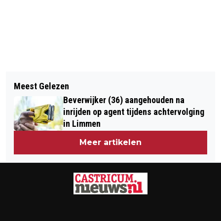
Vorig artikel
Volgend artikel
KINDEREN VANAF 2027 GRATIS MET
Meest Gelezen
OM VERVOLGT TATA STEEL VOOR
OV, KORTING 65-PLUSSERS
Beverwijker (36) aangehouden na
OPZETTELIJKE VERVUILING
VERDWIJNT
inrijden op agent tijdens achtervolging
in Limmen
Meer artikelen