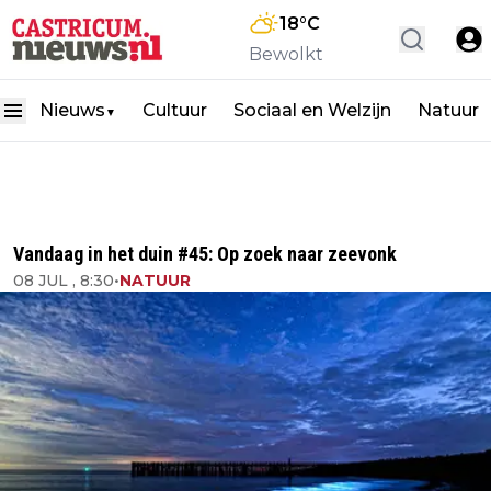
18
°C
Bewolkt
Nieuws
Cultuur
Sociaal en Welzijn
Natuur
▼
Vandaag in het duin #45: Op zoek naar zeevonk
08 JUL , 8:30
•
NATUUR