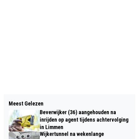
Vorig artikel
Volgend artikel
CIOS BESTAAT 75 JAAR:
Meest Gelezen
HOCKEY CLUB CASTRICUM ZWAAIT
BUURTBEWONERS WELKOM VOOR
Beverwijker (36) aangehouden na
PARALYMPIËRS UIT
SPORT- EN SPELMIDDAG 21 JUNI
inrijden op agent tijdens achtervolging
in Limmen
Wijkertunnel na wekenlange