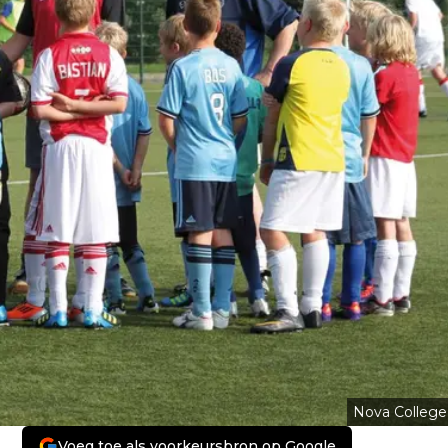
Nova College
Voeg toe als voorkeursbron op Google