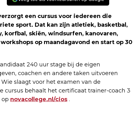
erzorgt een cursus voor iedereen die
riete sport. Dat kan zijn atletiek, basketbal,
y, korfbal, skiën, windsurfen, kanovaren,
6 workshops op maandagavond en start op 30
andidaat 240 uur stage bij de eigen
g geven, coachen en andere taken uitvoeren
. Wie slaagt voor het examen van de
cursus behaalt het certificaat trainer-coach 3
n op
novacollege.nl/cios
.
Volgend artikel
TRUCKRUN WEER EEN ONVERGETELIJKE