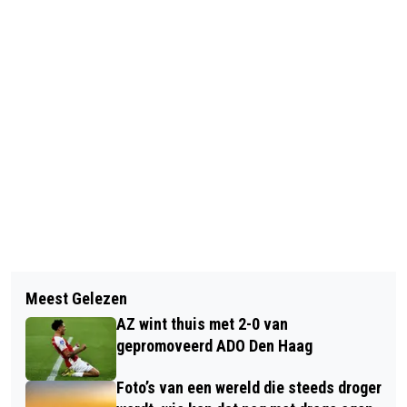
Vorig artikel
Volgend artikel
CONQUISTA ONTVANGT
Meest Gelezen
IN DE BAN VAN DE RINGEN (#8): ONCE
BURGEMEESTER TAP MET DELEGATIE
AZ wint thuis met 2-0 van
UPON A TIME IN... STOCKHOLM
gepromoveerd ADO Den Haag
Foto’s van een wereld die steeds droger