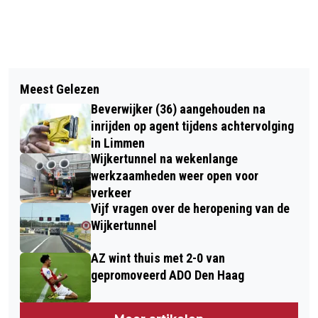
Vorig artikel
Volgend artikel
“HIKE THE FOREST’ BROEDT OP
Meest Gelezen
VAKANTIEFUN PROGRAMMA VOOR
NIEUWE SINGLE ‘LENTE’ IN DE
Beverwijker (36) aangehouden na
KINDEREN EN JONGEREN MET
BROEDMACHINE
inrijden op agent tijdens achtervolging
INDICATIE
in Limmen
Wijkertunnel na wekenlange
werkzaamheden weer open voor
verkeer
Vijf vragen over de heropening van de
Wijkertunnel
AZ wint thuis met 2-0 van
gepromoveerd ADO Den Haag