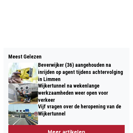
Vorig artikel
Volgend artikel
RANDSTAD ZORG EN NOVA COLLEGE
Meest Gelezen
HARDLOOPSTERS SLACHTOFFER VAN
STARTEN OPLEIDING VERZORGENDE
Beverwijker (36) aangehouden na
AANRIJDINGEN EN STEEKPARTIJ
VOOR ZIJ-INSTROMERS
inrijden op agent tijdens achtervolging
in Limmen
Wijkertunnel na wekenlange
werkzaamheden weer open voor
verkeer
Vijf vragen over de heropening van de
Wijkertunnel
Meer artikelen