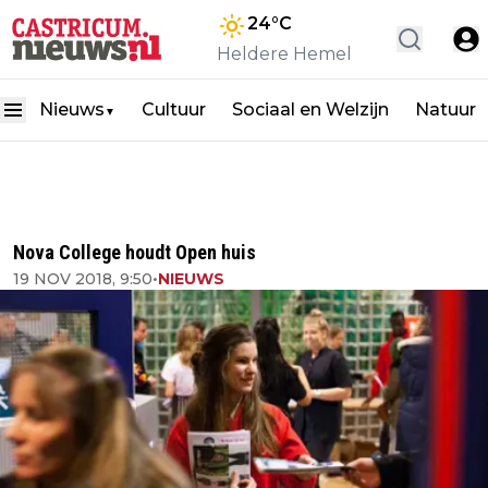
24
°C
Heldere Hemel
Nieuws
Cultuur
Sociaal en Welzijn
Natuur
▼
Nova College houdt Open huis
19 NOV 2018, 9:50
•
NIEUWS