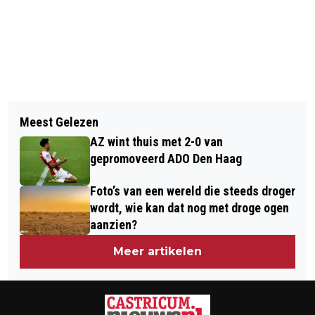
Vorig artikel
Volgend artikel
LOKAAL VITAAL OPNIEUW DE
Meest Gelezen
100 JAAR SALSA-GESCHIEDENIS IN
GROOTSTE IN CASTRICUM
AZ wint thuis met 2-0 van
SPETTERENDE MUZIEK- EN
gepromoveerd ADO Den Haag
DANSSHOW IN KENNEMER THEATER
Foto’s van een wereld die steeds droger
wordt, wie kan dat nog met droge ogen
aanzien?
Meer artikelen