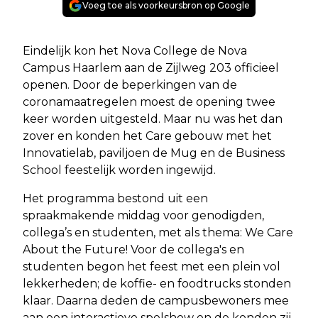
Voeg toe als voorkeursbron op Google
Eindelijk kon het Nova College de Nova
Campus Haarlem aan de Zijlweg 203 officieel
openen. Door de beperkingen van de
coronamaatregelen moest de opening twee
keer worden uitgesteld. Maar nu was het dan
zover en konden het Care gebouw met het
Innovatielab, paviljoen de Mug en de Business
School feestelijk worden ingewijd.
Het programma bestond uit een
spraakmakende middag voor genodigden,
collega’s en studenten, met als thema: We Care
About the Future! Voor de collega's en
studenten begon het feest met een plein vol
lekkerheden; de koffie- en foodtrucks stonden
klaar. Daarna deden de campusbewoners mee
aan een interactieve spelshow en de konden zij