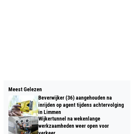
Vorig artikel
Volgend artikel
GRAFKUNSTENAAR AAN HET WERK
Meest Gelezen
BOSW8ER IN DE KLAS – AFLEVERING
Beverwijker (36) aangehouden na
4: HERTENBRONST EN
inrijden op agent tijdens achtervolging
HERFSTKLEUREN
in Limmen
Wijkertunnel na wekenlange
werkzaamheden weer open voor
verkeer