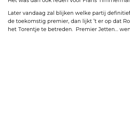
Het was dan ook reden voor Frans Timmerman
Later vandaag zal blijken welke partij definiti
de toekomstig premier, dan lijkt ’t er op dat R
het Torentje te betreden. Premier Jetten… wen
Vorig artikel
TATA STEEL CHESS TOURNAMENT
PRESENTEERT JONGSTE
DEELNEMERSVELD OOIT