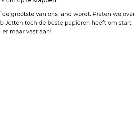
s om op te stappen.
ef de grootste van ons land wordt. Praten we over
ob Jetten toch de beste papieren heeft om start
 er maar vast aan!
Volgend artikel
HALLOWEEN 31 OKTOBER 'ALL HALLOWS
EYE' BIJ DE BOET IN HOOGWOUD