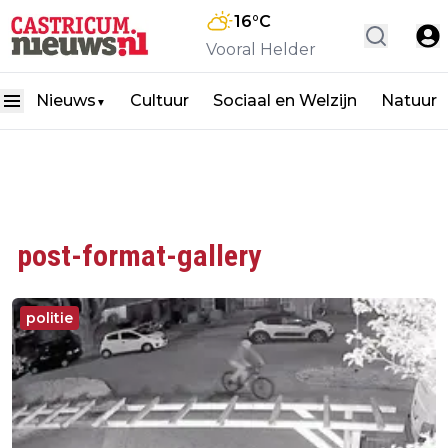
16
°C
Vooral Helder
Nieuws
Cultuur
Sociaal en Welzijn
Natuur
▼
post-format-gallery
politie