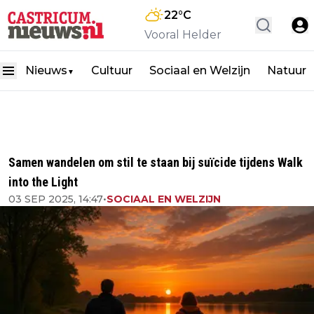
22
°C
Vooral Helder
Nieuws
Cultuur
Sociaal en Welzijn
Natuur
▼
Samen wandelen om stil te staan bij suïcide tijdens Walk
into the Light
03 SEP 2025, 14:47
•
SOCIAAL EN WELZIJN