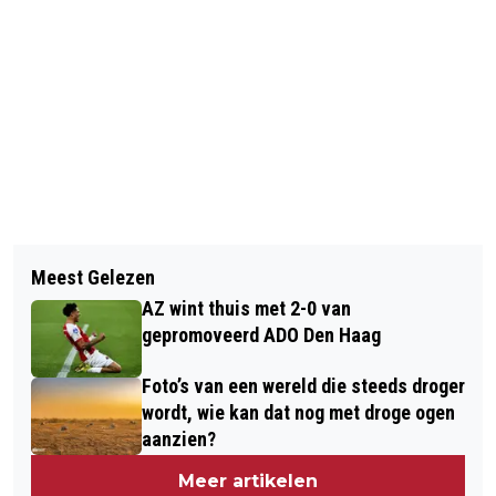
Vorig artikel
Volgend artikel
GRATIS OPLEIDING TOT
Meest Gelezen
KERMIS HEEMSKERK WEER
ZWEMONDERWIJZER MET
AZ wint thuis met 2-0 van
LOSGEBARSTEN MET TRADITIONEEL
BAANGARANTIE IN REGIO ALKMAAR
gepromoveerd ADO Den Haag
EERSTE DEUNTJE
Foto’s van een wereld die steeds droger
wordt, wie kan dat nog met droge ogen
aanzien?
Meer artikelen