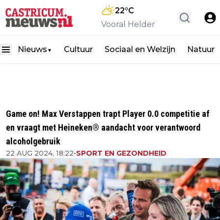
22
°C
Vooral Helder
Nieuws
Cultuur
Sociaal en Welzijn
Natuur
▼
Game on! Max Verstappen trapt Player 0.0 competitie af
en vraagt met Heineken® aandacht voor verantwoord
alcoholgebruik
22 AUG 2024, 18:22
•
SPORT EN GEZONDHEID