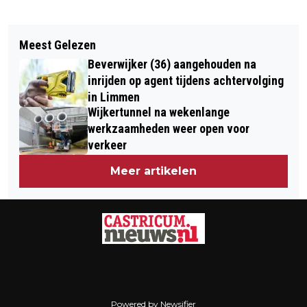
Vorig artikel
Volgend artikel
UITTIP VOOR DE ZOMERVAKANTIE #4:
Meest Gelezen
UITTIP VOOR DE ZOMERVAKANTIE #5:
UITWAAIEN OP TEXEL
Beverwijker (36) aangehouden na
ZANDSCULPTUREN GARDEREN, EEN
inrijden op agent tijdens achtervolging
LEERZAAM UITJE VOOR JONG EN OUD
in Limmen
Wijkertunnel na wekenlange
werkzaamheden weer open voor
verkeer
Meer artikelen
Powered by Newsifier