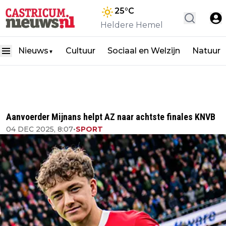
25
°C
Heldere Hemel
Nieuws
Cultuur
Sociaal en Welzijn
Natuur
▼
Aanvoerder Mijnans helpt AZ naar achtste finales KNVB
04 DEC 2025, 8:07
•
SPORT