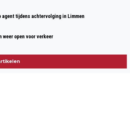
Volgend artikel
LAATSTE WEEK ZOMERVAKANTIE MET
p agent tijdens achtervolging in Limmen
SAIL EN BLOEIENDE HEI TOP VOOR
FOTOGRAFIELIEFHEBBERS
 weer open voor verkeer
rtikelen