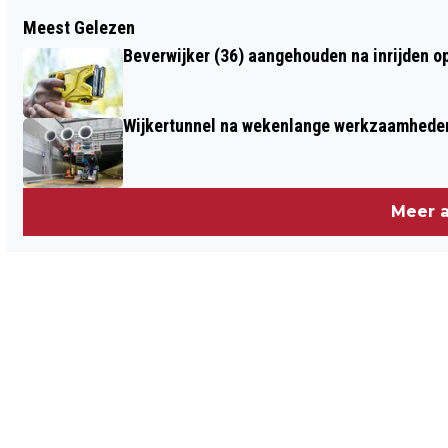
Vorig artikel
Meest Gelezen
ALKMAARSE BINNENSTAD IN TEKEN
Beverwijker (36) aangehouden na inrijden o
VAN ZOMERKERMIS 2025
Wijkertunnel na wekenlange werkzaamheden
Meer a