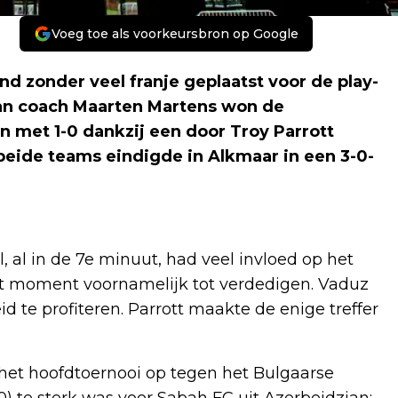
Voeg toe als voorkeursbron op Google
d zonder veel franje geplaatst voor de play-
van coach Maarten Martens won de
n met 1-0 dankzij een door Troy Parrott
beide teams eindigde in Alkmaar in een 3-0-
 al in de 7e minuut, had veel invloed op het
at moment voornamelijk tot verdedigen. Vaduz
te profiteren. Parrott maakte de enige treffer
 het hoofdtoernooi op tegen het Bulgaarse
1-0) te sterk was voor Sabah FC uit Azerbeidzjan: