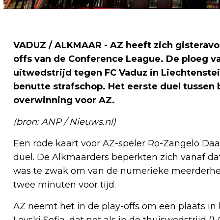
VADUZ / ALKMAAR - AZ heeft zich gisteravon
offs van de Conference League. De ploeg 
uitwedstrijd tegen FC Vaduz in Liechtenstei
benutte strafschop. Het eerste duel tussen 
overwinning voor AZ.
(bron: ANP / Nieuws.nl)
Een rode kaart voor AZ-speler Ro-Zangelo Daal,
duel. De Alkmaarders beperkten zich vanaf d
was te zwak om van de numerieke meerderheid 
twee minuten voor tijd.
AZ neemt het in de play-offs om een plaats in
Levski Sofia, dat net als in de thuiswedstrijd (