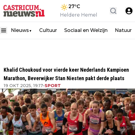
27
°C
Heldere Hemel
Nieuws
Cultuur
Sociaal en Welzijn
Natuur
▼
Khalid Choukoud voor vierde keer Nederlands Kampioen
Marathon, Beverwijker Stan Niesten pakt derde plaats
19 OKT 2025, 19:17
•
SPORT