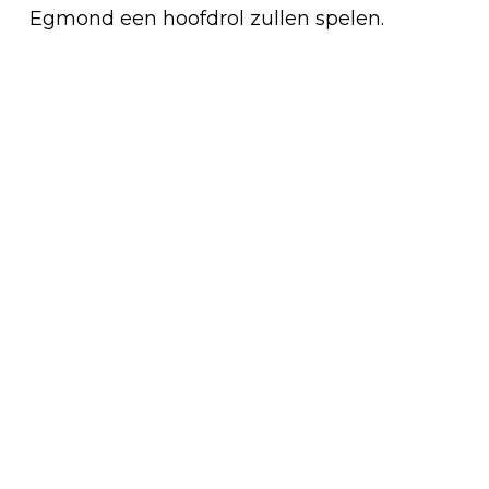
Egmond een hoofdrol zullen spelen.
Vorig artikel
VONK-INFOMARKT MBO VOOR LATE
BESLISSERS