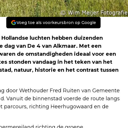
Voeg toe als voorkeursbron op Google
 Hollandse luchten hebben duizenden
 dag van De 4 van Alkmaar. Met een
waren de omstandigheden ideaal voor een
utes stonden vandaag in het teken van het
tad, natuur, historie en het contrast tussen
slag door Wethouder Fred Ruiten van Gemeente
. Vanuit de binnenstad voerde de route langs
et parcours, richting Heerhugowaard en de
chermereiland richting de groene