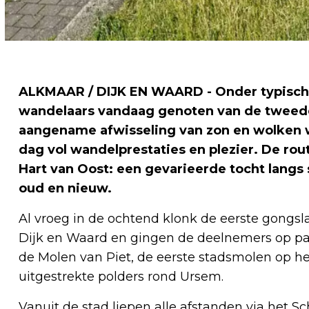
ALKMAAR / DIJK EN WAARD - Onder typisch
wandelaars vandaag genoten van de tweede
aangename afwisseling van zon en wolken 
dag vol wandelprestaties en plezier. De ro
Hart van Oost: een gevarieerde tocht langs s
oud en nieuw.
Al vroeg in de ochtend klonk de eerste gong
Dijk en Waard en gingen de deelnemers op pad
de Molen van Piet, de eerste stadsmolen op h
uitgestrekte polders rond Ursem.
Vanuit de stad liepen alle afstanden via het S