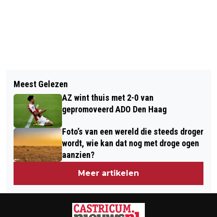
Vorig artikel
Volgend artikel
SCOOTERRIJDER GEWOND BIJ
Meest Gelezen
PIASTRI WINT DUTCH GRAND PRIX,
VERKEERSONGEVAL IN AKERSLOOT
AZ wint thuis met 2-0 van
VERSTAPPEN EINDIGT ALS TWEEDE
gepromoveerd ADO Den Haag
NA UITVALLEN LANDO NORIS
Foto’s van een wereld die steeds droger
wordt, wie kan dat nog met droge ogen
aanzien?
Meer artikelen