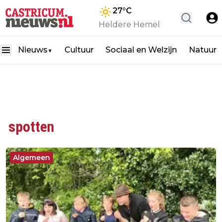
27
°C
Heldere Hemel
Nieuws
Cultuur
Sociaal en Welzijn
Natuur
▼
spotten
Algemeen