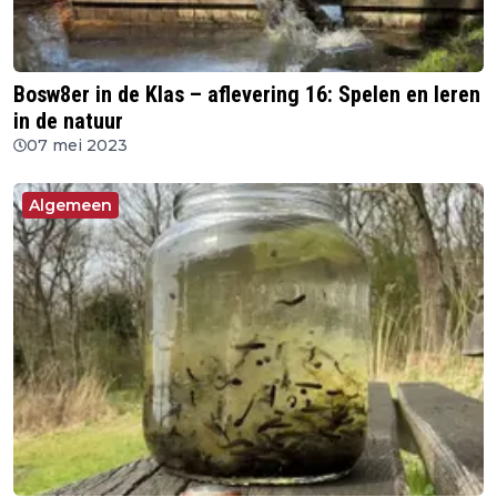
Bosw8er in de Klas – aflevering 16: Spelen en leren
in de natuur
07 mei 2023
Algemeen