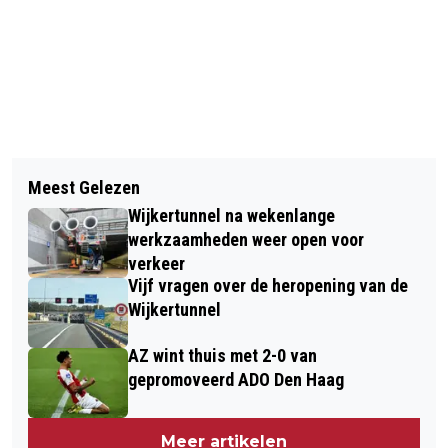
Vorig artikel
Volgend artikel
ENORM DRUKKE OCHTENDSPITS DOOR
Meest Gelezen
120.000 M2 NATUUR BIJ CASTRICUM
WINTERSE BUIEN EN ONGELUKKEN;
Wijkertunnel na wekenlange
EN LIMMEN VOOR ALTIJD
UUR VERTRAGING OP A9 TUSSEN
werkzaamheden weer open voor
VEILIGGESTELD
verkeer
HEEMSKERK EN ROTTEPOLDERPLEIN
Vijf vragen over de heropening van de
Wijkertunnel
AZ wint thuis met 2-0 van
gepromoveerd ADO Den Haag
Meer artikelen