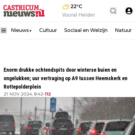
22
°C
Vooral Helder
Nieuws
Cultuur
Sociaal en Welzijn
Natuur
▼
Enorm drukke ochtendspits door winterse buien en
ongelukken; uur vertraging op A9 tussen Heemskerk en
Rottepolderplein
21 NOV 2024, 8:42
•
112