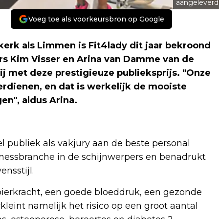
aangeleverd
Voeg toe als voorkeursbron op Google
k als Limmen is Fit4lady dit jaar bekroond
ers Kim Visser en Arina van Damme van de
j met deze prestigieuze publieksprijs. "Onze
rdienen, en dat is werkelijk de mooiste
n", aldus Arina.
 publiek als vakjury aan de beste personal
fitnessbranche in de schijnwerpers en benadrukt
nsstijl.
spierkracht, een goede bloeddruk, een gezonde
kleint namelijk het risico op een groot aantal