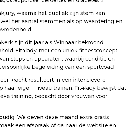
s, osteoporose, beroertes en diabetes 2.
jury, waarna het publiek zijn stem kan
owel het aantal stemmen als op waardering en
tevredenheid.
erk zijn dit jaar als Winnaar bekroond,
nheid. Fit4lady, met een uniek fitnessconcept
 van steps en apparaten, waarbij conditie en
ersoonlijke begeleiding van een sportcoach.
er kracht resulteert in een intensievere
op haar eigen niveau trainen. Fit4lady bewijst dat
ieke training, bedacht door vrouwen voor
envoudig. We geven deze maand extra gratis
 maak een afspraak of ga naar de website en