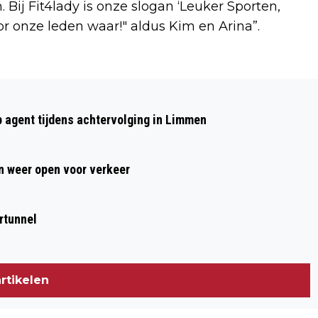
. Bij Fit4lady is onze slogan ‘Leuker Sporten,
r onze leden waar!" aldus Kim en Arina”.
Volgend artikel
ENORM DRUKKE OCHTENDSPITS DOOR
p agent tijdens achtervolging in Limmen
WINTERSE BUIEN EN ONGELUKKEN; UUR
VERTRAGING OP A9 TUSSEN
 weer open voor verkeer
HEEMSKERK EN ROTTEPOLDERPLEIN
rtunnel
rtikelen