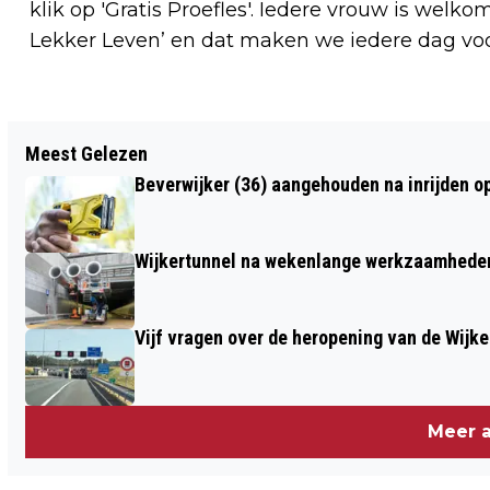
klik op 'Gratis Proefles'. Iedere vrouw is welkom
Lekker Leven’ en dat maken we iedere dag voo
Vorig artikel
Meest Gelezen
BÈTA TOURNAMENT VOOR
Beverwijker (36) aangehouden na inrijden o
VIERDEJAARS VMBO-T OP NOVA
COLLEGE BEVERWIJK
Wijkertunnel na wekenlange werkzaamheden
Vijf vragen over de heropening van de Wijke
Meer a