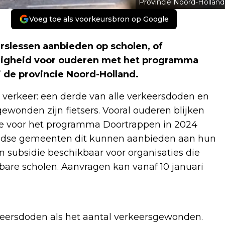
Provincie Noord-Holland
Voeg toe als voorkeursbron op Google
slessen aanbieden op scholen, of
eiligheid voor ouderen met het programma
 de provincie Noord-Holland.
e verkeer: een derde van alle verkeersdoden en
gewonden zijn fietsers. Vooral ouderen blijken
die voor het programma Doortrappen in 2024
andse gemeenten dit kunnen aanbieden aan hun
en subsidie beschikbaar voor organisaties die
bare scholen. Aanvragen kan vanaf 10 januari
erkeersdoden als het aantal verkeersgewonden.