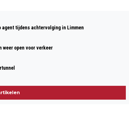
Volgend artikel
JEUGDFILM ‘JIPPIE NO MORE’ EN ‘DAS
p agent tijdens achtervolging in Limmen
LERHRERZIMMER ’ BIJ FILMHUIS
HEEMSKERK IN LAURENTZ
 weer open voor verkeer
rtunnel
rtikelen