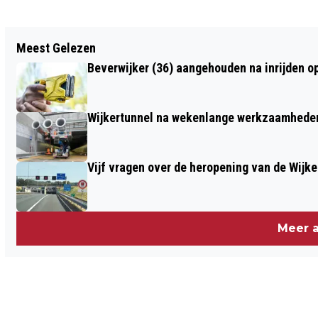
Vorig artikel
Meest Gelezen
PFAS AANGETROFFEN IN ZEESCHUIM
Beverwijker (36) aangehouden na inrijden o
LANGS NEDERLANDSE KUST
Wijkertunnel na wekenlange werkzaamheden
Vijf vragen over de heropening van de Wijke
Meer a