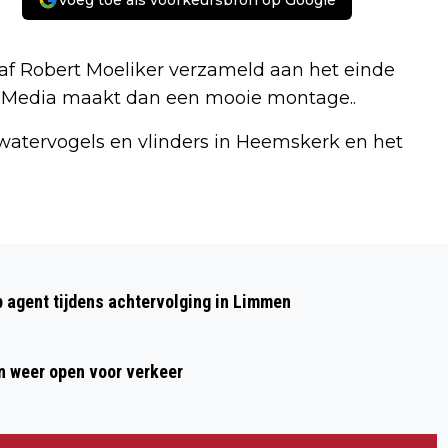
Voeg toe als voorkeursbron op Google
 Robert Moeliker verzameld aan het einde
. Z-Media maakt dan een mooie montage..
 watervogels en vlinders in Heemskerk en het
Volgend artikel
43E HEEMSKERKSE FILMFESTIVAL OP 26
p agent tijdens achtervolging in Limmen
JANUARI VAN START
 weer open voor verkeer