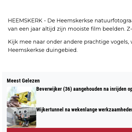
HEEMSKERK - De Heemskerkse natuurfotograaf
van een jaar altijd zijn mooiste film beelden
Kijk mee naar onder andere prachtige vogels,
Heemskerkse duingebied.
Vorig artikel
Meest Gelezen
STRENGERE REGELS IN
Beverwijker (36) aangehouden na inrijden o
NATUURGEBIEDEN: MAXIMAAL 3
HONDEN, GEEN DRONES EN GEEN
Wijkertunnel na wekenlange werkzaamheden
ASVERSTROOIING