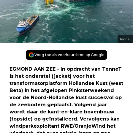
TenneT
Voeg toe als voorkeursbron op Google
EGMOND AAN ZEE - In opdracht van TenneT
is het onderstel (jacket) voor het
transformatorplatform Hollandse Kust (west
Beta) in het afgelopen Pinksterweekend
voor de Noord-Hollandse kust succesvol op
de zeebodem geplaatst. Volgend jaar
wordt daar de kant-en-klare bovenbouw
(topside) op geïnstalleerd. Vervolgens kan
windparkexploitant RWE/OranjeWind het