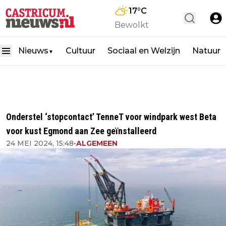
17
°C
Bewolkt
Nieuws
Cultuur
Sociaal en Welzijn
Natuur
▼
Onderstel ‘stopcontact’ TenneT voor windpark west Beta
voor kust Egmond aan Zee geïnstalleerd
24 MEI 2024, 15:48
•
ALGEMEEN