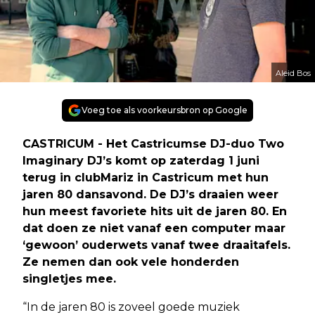
Aleid Bos
Voeg toe als voorkeursbron op Google
CASTRICUM - Het Castricumse DJ-duo Two
Imaginary DJ’s komt op zaterdag 1 juni
terug in clubMariz in Castricum met hun
jaren 80 dansavond. De DJ’s draaien weer
hun meest favoriete hits uit de jaren 80. En
dat doen ze niet vanaf een computer maar
‘gewoon’ ouderwets vanaf twee draaitafels.
Ze nemen dan ook vele honderden
singletjes mee.
“In de jaren 80 is zoveel goede muziek