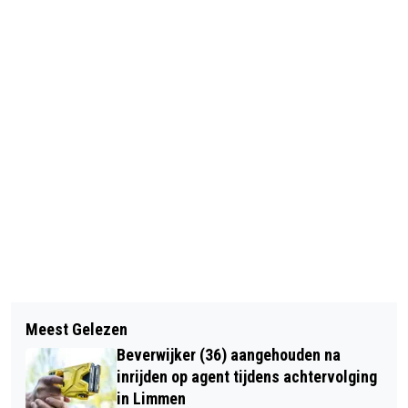
Vorig artikel
Volgend artikel
VANAF ZONDAG ‘AVONDLOCKDOWN’
Meest Gelezen
VERMISTE EN GEVONDEN DIEREN
Beverwijker (36) aangehouden na
inrijden op agent tijdens achtervolging
in Limmen