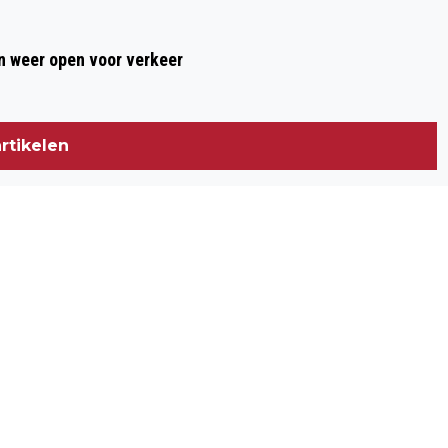
GLADHEID EN MIST IN DE NACHT, BUIEN
MET HAGEL EN OOK WAT ZON
 weer open voor verkeer
rtikelen