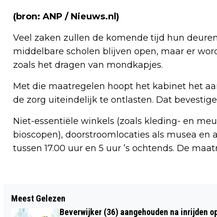
(bron: ANP / Nieuws.nl)
Veel zaken zullen de komende tijd hun deuren 
middelbare scholen blijven open, maar er wo
zoals het dragen van mondkapjes.
Met die maatregelen hoopt het kabinet het a
de zorg uiteindelijk te ontlasten. Dat bevesti
Niet-essentiële winkels (zoals kleding- en meu
bioscopen), doorstroomlocaties als musea en
tussen 17.00 uur en 5 uur ’s ochtends. De maa
Vorig artikel
Meest Gelezen
OP STAP MET DE FIETS IN DE REGIO
Beverwijker (36) aangehouden na inrijden o