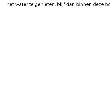
het water te genieten, blijf dan binnen deze bo
Vorig artikel
VERMISTE EN GEVONDEN DIEREN