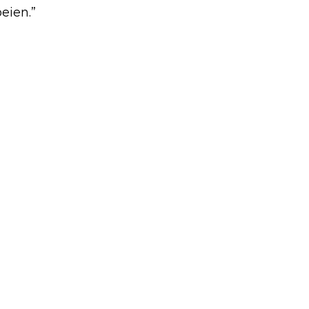
eien.”
Volgend artikel
ZESTIENDE NOVA COLLEGE
SCHAAKTOERNOOI