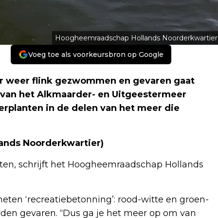
Hoogheemraadschap Hollands Noorderkwartier
Voeg toe als voorkeursbron op Google
er weer flink gezwommen en gevaren gaat
p van het Alkmaarder- en Uitgeestermeer
planten in de delen van het meer die
ands Noorderkwartier)
aten, schrijft het Hoogheemraadschap Hollands
ten ‘recreatiebetonning’: rood-witte en groen-
rden gevaren. “Dus ga je het meer op om van