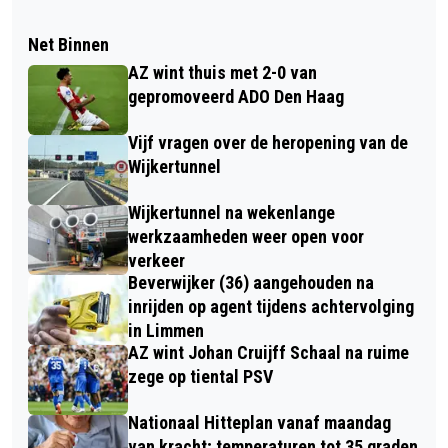
Net Binnen
AZ wint thuis met 2-0 van
gepromoveerd ADO Den Haag
Vijf vragen over de heropening van de
Wijkertunnel
Wijkertunnel na wekenlange
werkzaamheden weer open voor
verkeer
Beverwijker (36) aangehouden na
inrijden op agent tijdens achtervolging
in Limmen
AZ wint Johan Cruijff Schaal na ruime
zege op tiental PSV
Nationaal Hitteplan vanaf maandag
van kracht; temperaturen tot 35 graden