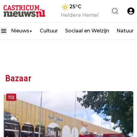
25
°C
Heldere Hemel
Nieuws
Cultuur
Sociaal en Welzijn
Natuur
▼
Bazaar
112