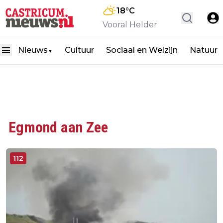
18
°C
Vooral Helder
Nieuws
Cultuur
Sociaal en Welzijn
Natuur
▼
Egmond aan Zee
112