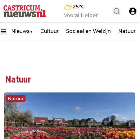
25
°C
Vooral Helder
Nieuws
Cultuur
Sociaal en Welzijn
Natuur
▼
Natuur
Natuur