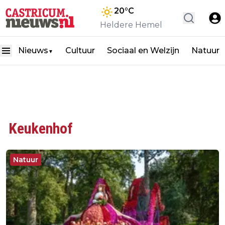
20
°C
Heldere Hemel
Nieuws
Cultuur
Sociaal en Welzijn
Natuur
▼
Keukenhof
Natuur