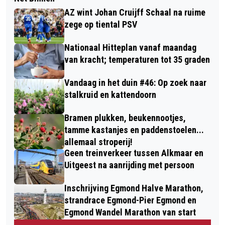
AZ wint Johan Cruijff Schaal na ruime
zege op tiental PSV
Nationaal Hitteplan vanaf maandag
van kracht; temperaturen tot 35 graden
Vandaag in het duin #46: Op zoek naar
stalkruid en kattendoorn
Bramen plukken, beukennootjes,
tamme kastanjes en paddenstoelen...
allemaal stroperij!
Geen treinverkeer tussen Alkmaar en
Uitgeest na aanrijding met persoon
Inschrijving Egmond Halve Marathon,
strandrace Egmond-Pier Egmond en
Egmond Wandel Marathon van start