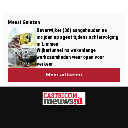
Vorig artikel
Volgend artikel
NOVA COLLEGE HAARLEM
Meest Gelezen
AZ VERLIEST THUIS VAN NEC EN
STIMULEERT BURGERSCHAP ÉN
Beverwijker (36) aangehouden na
ZAKT OP RANGLIJST
MAATSCHAPPELIJKE DIENSTTIJD
inrijden op agent tijdens achtervolging
in Limmen
ONDER MBO-STUDENTEN MET DE
Wijkertunnel na wekenlange
THEMADAG "BE THERE TOGETHER"
werkzaamheden weer open voor
verkeer
Meer artikelen