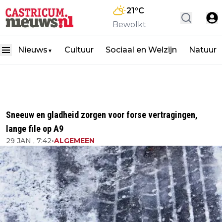
21
°C
Bewolkt
Nieuws
Cultuur
Sociaal en Welzijn
Natuur
▼
Sneeuw en gladheid zorgen voor forse vertragingen,
lange file op A9
29 JAN , 7:42
•
ALGEMEEN