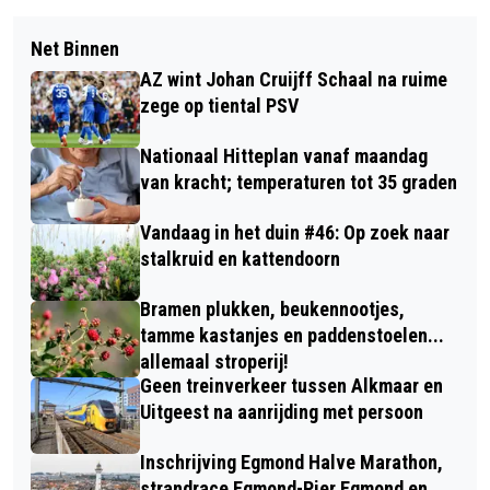
Net Binnen
AZ wint Johan Cruijff Schaal na ruime
zege op tiental PSV
Nationaal Hitteplan vanaf maandag
van kracht; temperaturen tot 35 graden
Vandaag in het duin #46: Op zoek naar
stalkruid en kattendoorn
Bramen plukken, beukennootjes,
tamme kastanjes en paddenstoelen...
allemaal stroperij!
Geen treinverkeer tussen Alkmaar en
Uitgeest na aanrijding met persoon
Inschrijving Egmond Halve Marathon,
strandrace Egmond-Pier Egmond en