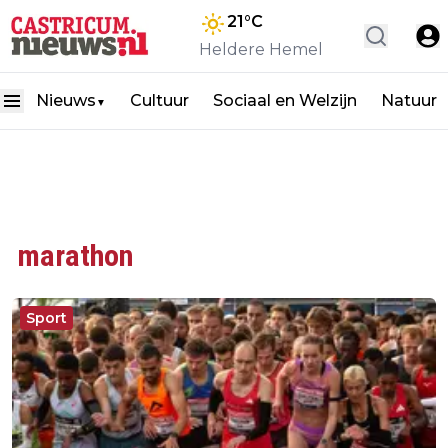
21
°C
Heldere Hemel
Nieuws
Cultuur
Sociaal en Welzijn
Natuur
▼
marathon
Sport