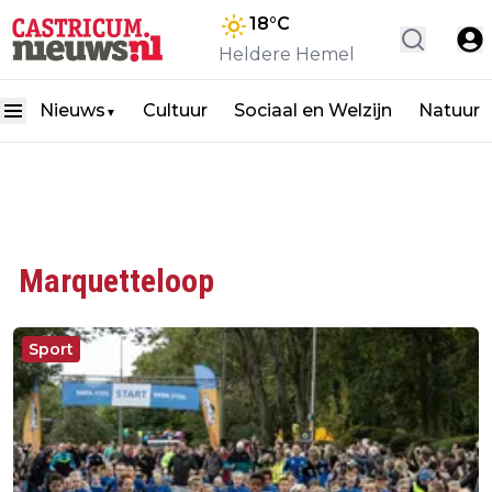
18
°C
Heldere Hemel
Nieuws
Cultuur
Sociaal en Welzijn
Natuur
▼
Marquetteloop
Sport