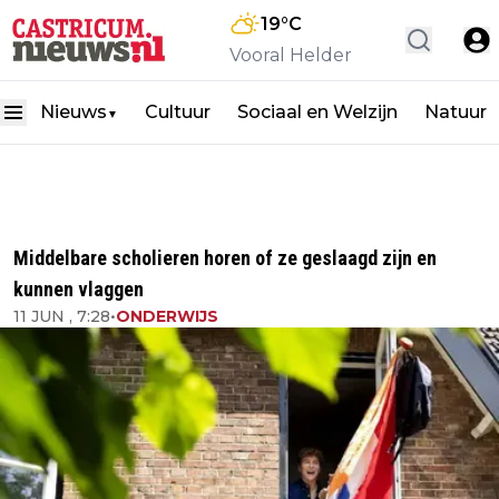
19
°C
Vooral Helder
Nieuws
Cultuur
Sociaal en Welzijn
Natuur
▼
Middelbare scholieren horen of ze geslaagd zijn en
kunnen vlaggen
11 JUN , 7:28
•
ONDERWIJS