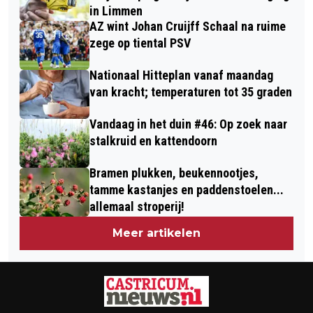
in Limmen
AZ wint Johan Cruijff Schaal na ruime
zege op tiental PSV
Nationaal Hitteplan vanaf maandag
van kracht; temperaturen tot 35 graden
Vandaag in het duin #46: Op zoek naar
stalkruid en kattendoorn
Bramen plukken, beukennootjes,
tamme kastanjes en paddenstoelen...
allemaal stroperij!
Meer artikelen