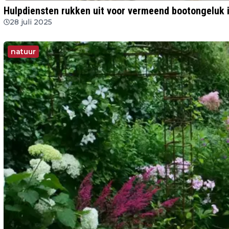
Hulpdiensten rukken uit voor vermeend bootongeluk 
28 juli 2025
natuur