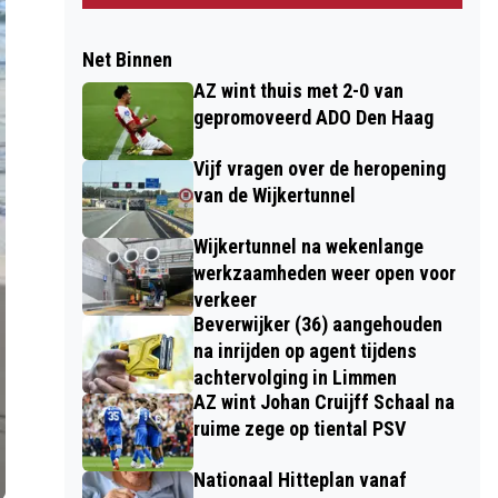
Net Binnen
AZ wint thuis met 2-0 van
gepromoveerd ADO Den Haag
Vijf vragen over de heropening
van de Wijkertunnel
Wijkertunnel na wekenlange
werkzaamheden weer open voor
verkeer
Beverwijker (36) aangehouden
na inrijden op agent tijdens
achtervolging in Limmen
AZ wint Johan Cruijff Schaal na
ruime zege op tiental PSV
Nationaal Hitteplan vanaf