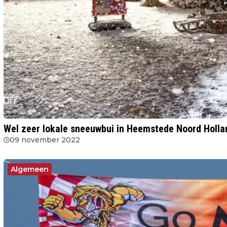
Wel zeer lokale sneeuwbui in Heemstede Noord Holla
09 november 2022
Algemeen